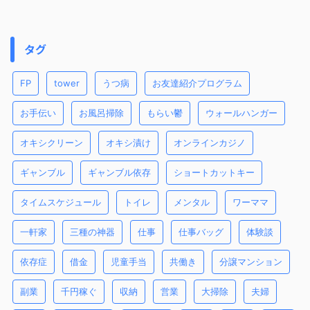
タグ
FP
tower
うつ病
お友達紹介プログラム
お手伝い
お風呂掃除
もらい鬱
ウォールハンガー
オキシクリーン
オキシ漬け
オンラインカジノ
ギャンブル
ギャンブル依存
ショートカットキー
タイムスケジュール
トイレ
メンタル
ワーママ
一軒家
三種の神器
仕事
仕事バッグ
体験談
依存症
借金
児童手当
共働き
分譲マンション
副業
千円稼ぐ
収納
営業
大掃除
夫婦