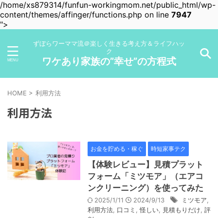
/home/xs879314/funfun-workingmom.net/public_html/wp-
content/themes/affinger/functions.php on line
7947
">
ずぼらワーママ流＠楽しく生きる考え方＆ライフハッ
ク
ワケあり家族の”幸せ”の方程式
HOME
>
利用方法
利用方法
お金を貯める・稼ぐ
時短家事テク
【体験レビュー】見積プラット
フォーム「ミツモア」（エアコ
ンクリーニング）を使ってみた
2025/1/11
2024/9/13
ミツモア
,
利用方法
,
口コミ
,
怪しい
,
見積もりだけ
,
評