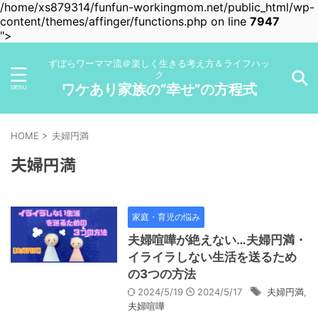
/home/xs879314/funfun-workingmom.net/public_html/wp-
content/themes/affinger/functions.php on line
7947
">
ずぼらワーママ流＠楽しく生きる考え方＆ライフハッ
ク
ワケあり家族の”幸せ”の方程式
HOME
>
夫婦円満
夫婦円満
家庭・育児の悩み
夫婦喧嘩が絶えない…夫婦円満・
イライラしない生活を送るため
の3つの方法
2024/5/19
2024/5/17
夫婦円満
,
夫婦喧嘩