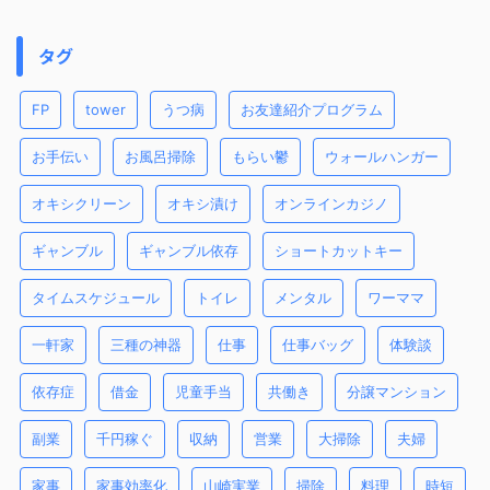
タグ
FP
tower
うつ病
お友達紹介プログラム
お手伝い
お風呂掃除
もらい鬱
ウォールハンガー
オキシクリーン
オキシ漬け
オンラインカジノ
ギャンブル
ギャンブル依存
ショートカットキー
タイムスケジュール
トイレ
メンタル
ワーママ
一軒家
三種の神器
仕事
仕事バッグ
体験談
依存症
借金
児童手当
共働き
分譲マンション
副業
千円稼ぐ
収納
営業
大掃除
夫婦
家事
家事効率化
山崎実業
掃除
料理
時短