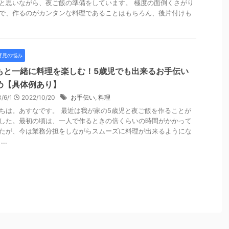
と思いながら、夜ご飯の準備をしています。 極度の面倒くさがり
で、作るのがカンタンな料理であることはもちろん、後片付けも
.
育児の悩み
もと一緒に料理を楽しむ！5歳児でも出来るお手伝い
め【具体例あり】
/6/1
2022/10/20
お手伝い
,
料理
ちは。あすなです。 最近は我が家の5歳児と夜ご飯を作ることが
した。最初の頃は、一人で作るときの倍くらいの時間がかかって
たが、今は業務分担をしながらスムーズに料理が出来るようにな
..