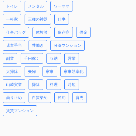
トイレ
メンタル
ワーママ
一軒家
三種の神器
仕事
仕事バッグ
体験談
依存症
借金
児童手当
共働き
分譲マンション
副業
千円稼ぐ
収納
営業
大掃除
夫婦
家事
家事効率化
山崎実業
掃除
料理
時短
曇り止め
白髪染め
節約
育児
賃貸マンション