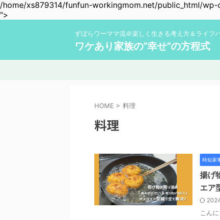
/home/xs879314/funfun-workingmom.net/public_html/wp-co
">
ずぼらワーママ流＠楽しく生きる考え方＆ライフ
ワケあり家族の”幸せ”の方程式
HOME
>
料理
料理
時短家
揚げ
エア
202
こんに