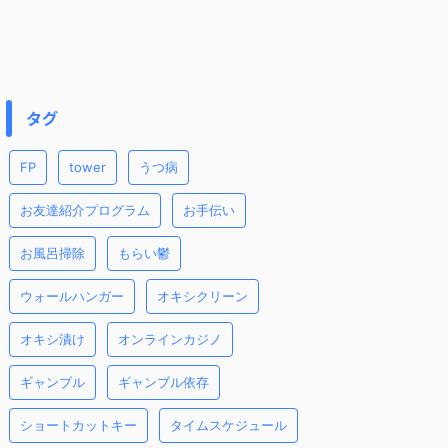
タグ
FP
tower
うつ病
お友達紹介プログラム
お手伝い
お風呂掃除
もらい鬱
ウォールハンガー
オキシクリーン
オキシ漬け
オンラインカジノ
ギャンブル
ギャンブル依存
ショートカットキー
タイムスケジュール