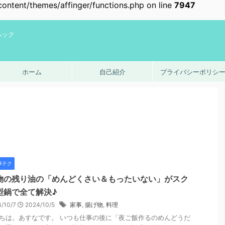
ntent/themes/affinger/functions.php on line
7947
ハック
ホーム
自己紹介
プライバシーポリシ
事テク
物の残り油の「めんどくさい＆もったいない」がスク
型鍋で全て解決♪
4/10/7
2024/10/5
家事
,
揚げ物
,
料理
ちは。あすなです。 いつも仕事の後に「夜ご飯作るのめんどうだ