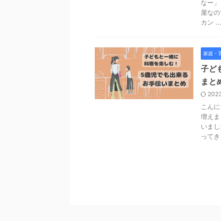
なー」
屋なの
カン ..
家庭・
子ど
まと
2023
こんに
増えま
いまし
ってき .