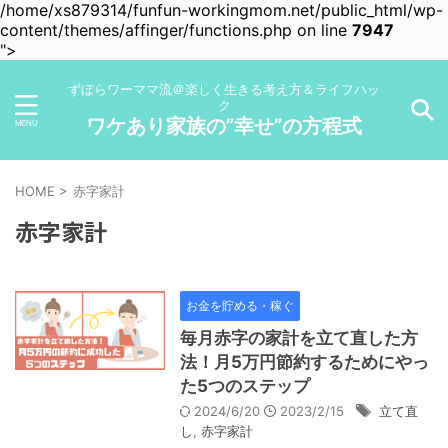
/home/xs879314/funfun-workingmom.net/public_html/wp-
content/themes/affinger/functions.php on line
7947
">
ずぼらワーママ流＠楽しく生きる考え方＆ライフハッ
ク
ワケあり家族の”幸せ”の方程式
HOME
>
赤字家計
赤字家計
お金を貯める・稼ぐ
毎月赤字の家計を立て直した方
法！月5万円節約するためにやっ
た5つのステップ
2024/6/20
2023/2/15
立て直
し
,
赤字家計