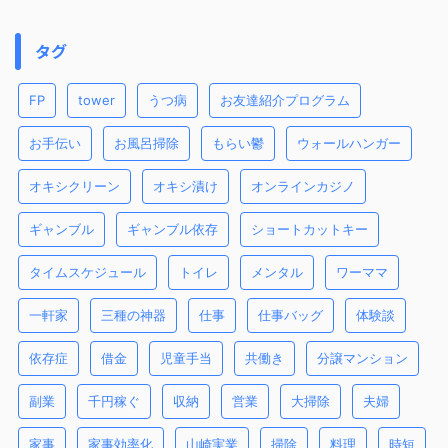
タグ
FP
tower
うつ病
お友達紹介プログラム
お手伝い
お風呂掃除
もらい鬱
ウォールハンガー
オキシクリーン
オキシ漬け
オンラインカジノ
ギャンブル
ギャンブル依存
ショートカットキー
タイムスケジュール
トイレ
メンタル
ワーママ
一軒家
三種の神器
仕事
仕事バッグ
体験談
依存症
借金
児童手当
共働き
分譲マンション
副業
千円稼ぐ
収納
営業
大掃除
夫婦
家事
家事効率化
山崎実業
掃除
料理
時短