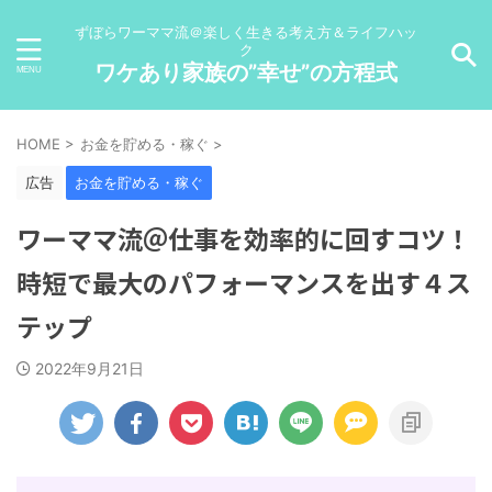
ずぼらワーママ流＠楽しく生きる考え方＆ライフハッ
ク
ワケあり家族の”幸せ”の方程式
HOME
>
お金を貯める・稼ぐ
>
広告
お金を貯める・稼ぐ
ワーママ流＠仕事を効率的に回すコツ！
時短で最大のパフォーマンスを出す４ス
テップ
2022年9月21日