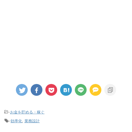
-
お金を貯める・稼ぐ
-
効率化
,
業務設計