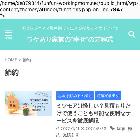
/home/xs879314/funfun-workingmom.net/public_html/wp-
content/themes/affinger/functions.php on line
7947
">
ずぼらワーママ流＠楽しく生きる考え方＆ライフハッ
ク
ワケあり家族の”幸せ”の方程式
HOME
>
節約
節約
お金を貯める・稼ぐ
時短家事テク
ミツモアは怪しい？見積もりだ
けで使うことも可能な便利なサ
ービスを徹底解説
2025/1/11
2024/8/23
家事
,
節
約
,
見積もり