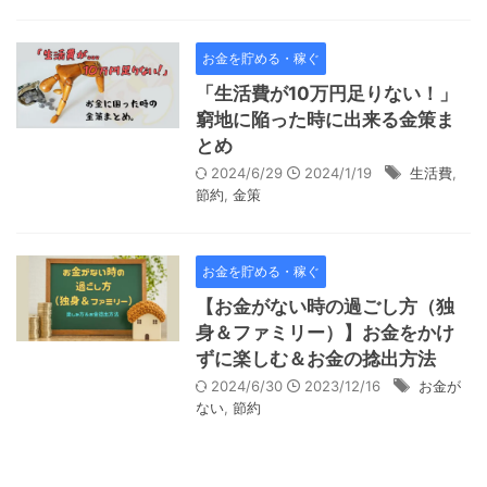
お金を貯める・稼ぐ
「生活費が10万円足りない！」
窮地に陥った時に出来る金策ま
とめ
2024/6/29
2024/1/19
生活費
,
節約
,
金策
お金を貯める・稼ぐ
【お金がない時の過ごし方（独
身＆ファミリー）】お金をかけ
ずに楽しむ＆お金の捻出方法
2024/6/30
2023/12/16
お金が
ない
,
節約