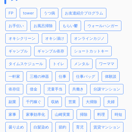
FP
tower
うつ病
お友達紹介プログラム
お手伝い
お風呂掃除
もらい鬱
ウォールハンガー
オキシクリーン
オキシ漬け
オンラインカジノ
ギャンブル
ギャンブル依存
ショートカットキー
タイムスケジュール
トイレ
メンタル
ワーママ
一軒家
三種の神器
仕事
仕事バッグ
体験談
依存症
借金
児童手当
共働き
分譲マンション
副業
千円稼ぐ
収納
営業
大掃除
夫婦
家事
家事効率化
山崎実業
掃除
料理
時短
曇り止め
白髪染め
節約
育児
賃貸マンション