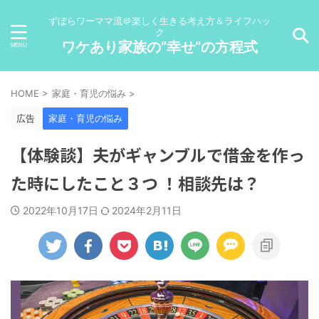
ずぼらワーママ流＠楽しく生きる考え方＆ライフハッ
ク
ワケあり家族の”幸せ”の方程式
HOME
>
家庭・育児の悩み
>
広告
家庭・育児の悩み
【体験談】夫がギャンブルで借金を作っ
た時にしたこと３つ ！相談先は？
2022年10月17日
2024年2月11日